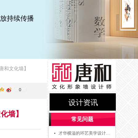
放持续传播
放心
【唐和文化墙】
0
设计资讯
文化墙】
常见问题
才华横溢的环艺美学设计专业的学子，疫情之下两大深造出路！[商业美陈]
넷