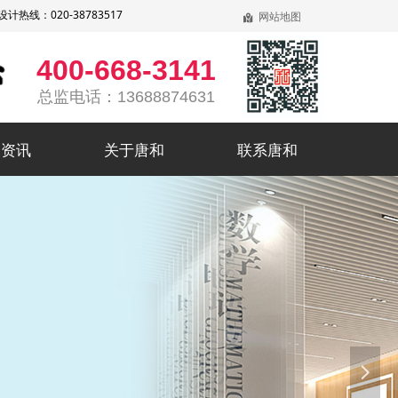
线：020-38783517
网站地图
낕
400-668-3141
总监电话：13688874631
和资讯
关于唐和
联系唐和
和资讯
关于唐和
联系唐和
行
넲