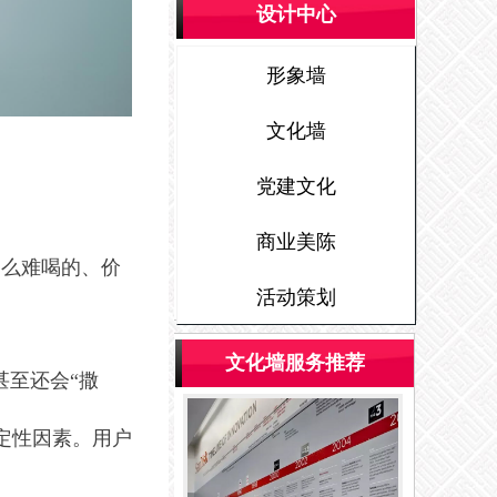
设计中心
形象墙
文化墙
党建文化
商业美陈
那么难喝的、价
活动策划
文化墙服务推荐
甚至还会“撒
定性因素。用户