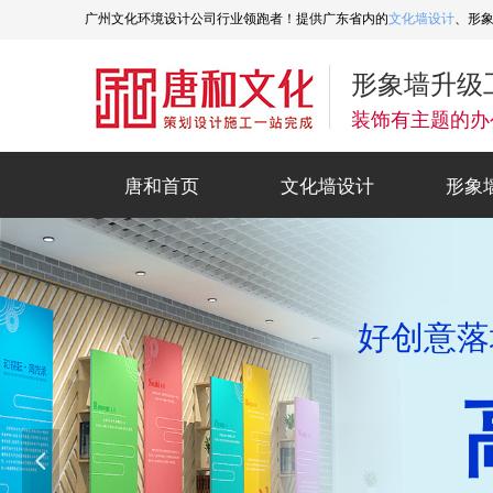
广州文化环境设计公司行业领跑者！提供广东省内的
文化墙设计
、形
形象墙升级
装饰有主题的办
唐和首页
文化墙设计
形象
唐和首页
文化墙设计
形象
14年文化
好创意
企
넳