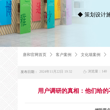
◆ 策划设计
13道场
◆
唐和官网首页
ꄲ
用户调研的真相：他们给的不是需求，
唐和官网首页
ꄲ
客户案例
ꄲ
文化墙案例
ꄲ
浏览量：
140
发布日期：
2024年11月22日
19:32
ꄘ
用户调研的真相：他们给的