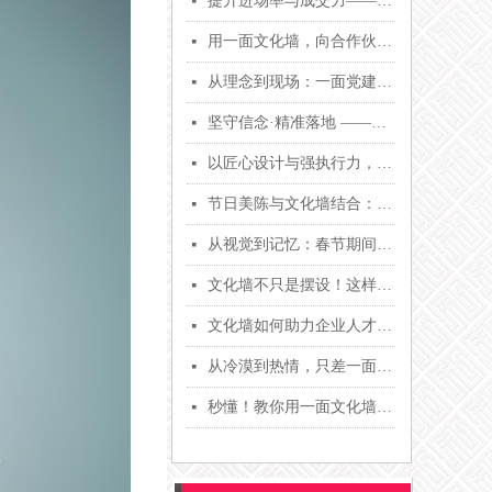
提升进场率与成交力——用文化墙与接待区升级，为展会与招商造势【唐和文化】
넷
用一面文化墙，向合作伙伴与员工传递新的年度战略与品牌决心【唐和文化】
넷
从理念到现场：一面党建文化墙的落地纪实【唐和文化】
넷
坚守信念·精准落地 ——面向机关与党群场所的可执行党建文化墙解决方案【唐和文化】
넷
以匠心设计与强执行力，打造有温度的企业文化墙【唐和文化】
넷
节日美陈与文化墙结合：提高员工归属与客户停留时长的实战法【唐和文化】
넷
从视觉到记忆：春节期间，文化墙如何提升企业品牌影响力【唐和文化】
넷
文化墙不只是摆设！这样做，让企业软实力翻倍增长！【唐和文化】
넷
文化墙如何助力企业人才留存？五大实操策略揭秘！【唐和文化】
넷
从冷漠到热情，只差一面文化墙的距离！真实案例分享【唐和文化】
넷
秒懂！教你用一面文化墙打造高效且有爱的办公环境【唐和文化】
넷