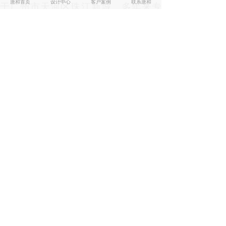
唐和首页
设计中心
客户案例
联系唐和
于广州市天河区珠江新城，多年来专
注开业庆典、开业活动策划、启动仪
式、开工仪式等各类商业活动策划及
场地布置。
自有策划设计团队，
10余
年
品牌策划推广经验，
131家知名企业
单位见证，广州市GA系统长期合作伙
伴、大型地产指定服务单位。