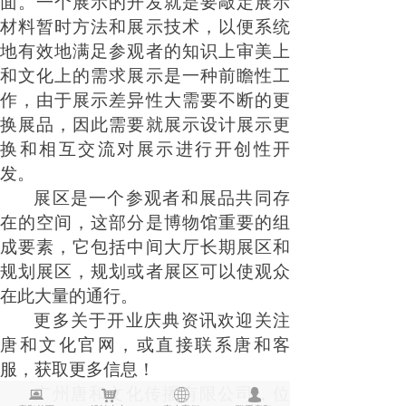
面。一个展示的开发就是要敲定展示
材料暂时方法和展示技术，以便系统
地有效地满足参观者的知识上审美上
和文化上的需求展示是一种前瞻性工
作，由于展示差异性大需要不断的更
换展品，因此需要就展示设计展示更
换和相互交流对展示进行开创性开
发
。
展区
是一个参观者和展品共同存
在的空间，这部分是博物馆重要的组
成要素，它包括中间大厅长期展区和
规划展区，规划或者展区可以使观众
在此大量的通行。
更多关于开业庆典
资讯
欢迎关注
唐和文化官网，或直接联系唐和客
服，获取
更多信息
！
뀵
낙
ꄓ
넙
广州唐和文化传播有限公司，位