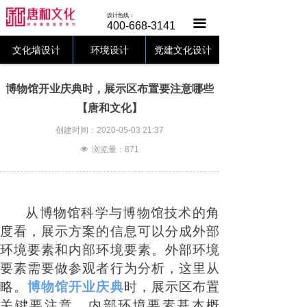
唐和首页
设计热线：
끀
400-668-3141
文化墙设计
文化墙设计
环境设计
党建文化设计
党建文化
博物馆开业庆典时，展示区布置要注意哪些
【唐和文化】
美陈设计
创建时间：
2020-05-03
21:37
设计中心
넶
浏览量：
871
客户案例
唐和动态
从博物馆科学与博物馆技术的角
度看，展示方案的信息可以分成外部
关于唐和
环境要素和内部环境要素。外部环境
联系唐和
要素需要做参观者行为分析，这里从
略。
博物馆开业庆典
时，展示区布置
关键要注意，内部环境要素基本概