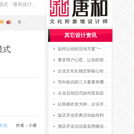
模式「唐和设计」
0
其它设计资讯
模式
如何让你的活动方案“一锤定音”？掌握“语义效应”，攻破客户心理防线！【唐和文化】
넷
看穿用户心思，让你的营销策略无往不利！【唐和文化】
넷
企业文化礼物定制核心价值「唐和设计」
넷
导向标识的三大要素有哪些？「唐和设计」
넷
企业启动仪式如何策划设计主题？基础素材才是策划的要点「唐和设计」
넷
以韩都衣舍为例，企业开业活动策划如何用好草船借箭运营模式「唐和设计」
넷
饭店开业庆典活动如何利用微信公众号打造活动体系（二）【唐和设计】
넷
文化
作者：小唐
酒店开业活动策划用微信商业功能建客户鱼塘吸引更多初始流量【唐和设计】
넷