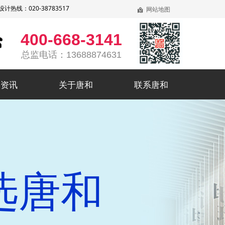
线：020-38783517
网站地图
낕
400-668-3141
总监电话：13688874631
和资讯
关于唐和
联系唐和
和资讯
关于唐和
联系唐和
选唐和
司