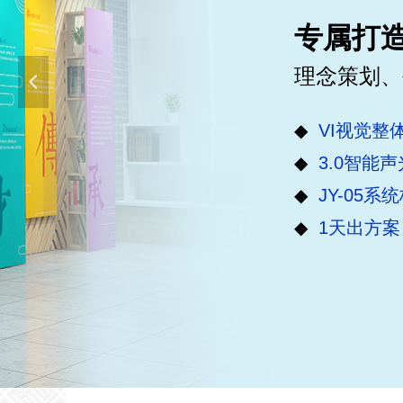
文化美学一墙展现
专属打
TH智慧5.0展现：打造现代美
理念策划、
넳
◆
广州美院设计团队，多维立体
◆
VI视觉整
◆
“唐和帮”文建平台支持
◆
3.0智能
◆
JY-05
◆
100+人安装团队，专业资质认
◆
1天出方案
◆
13道品控保障，追踪各个环节